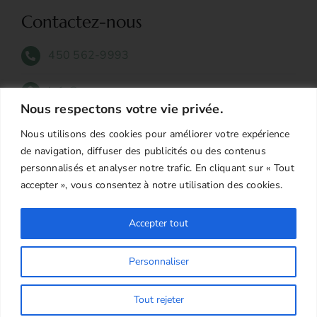
Contactez-nous
450 562-9993
info@coopcpa.ca
Nous respectons votre vie privée.
505 Avenue Bethany Suite 408 Lachute, QC
Nous utilisons des cookies pour améliorer votre expérience
J8H 4A6
de navigation, diffuser des publicités ou des contenus
personnalisés et analyser notre trafic. En cliquant sur « Tout
accepter », vous consentez à notre utilisation des cookies.
Accepter tout
Copyright
2026 Coup de pouce Argenteuil | All Rights
Reserved. Créé et Propulsé par
Trifecta Médias
Personnaliser
F
E
Tout rejeter
a
m
c
a