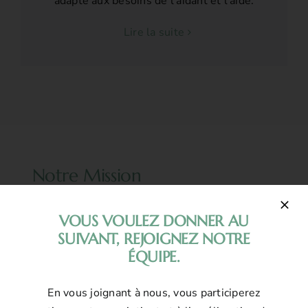
adapté aux besoins de l’aidant et l’aidé.
Lire la suite
Notre Mission
La Coopérative d’aide à domicile Coup de Pouce
VOUS VOULEZ DONNER AU
Argenteuil est une entreprise d’économie
SUIVANT, REJOIGNEZ NOTRE
sociale à but non lucratif qui depuis sa création
ÉQUIPE.
en 2010, a deux missions complémentaires et
indivisibles; Soit de favoriser le maintien à
En vous joignant à nous, vous participerez
domicile et de contribuer à la qualité de vie de